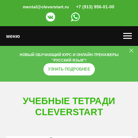
mental@cleverstart.ru
+7 (913) 956-01-00
меню
НОВЫЙ ОБУЧАЮЩИЙ КУРС И ОНЛАЙН-ТРЕНАЖЕРЫ
"РУССКИЙ ЯЗЫК"!
УЗНАТЬ ПОДРОБНЕЕ
УЧЕБНЫЕ ТЕТРАДИ
CLEVERSTART